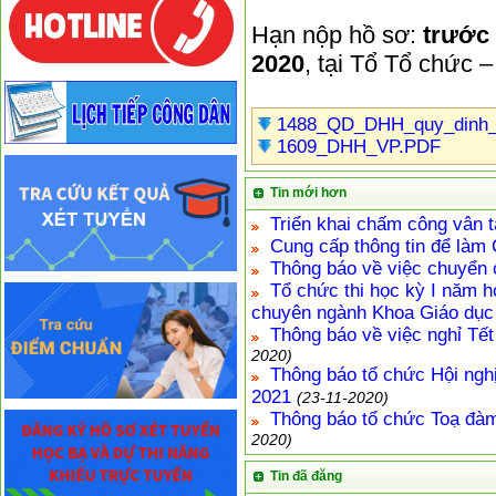
Hạn nộp hồ sơ:
trước 
2020
, tại Tổ Tổ chức 
1488_QD_DHH_quy_dinh_
1609_DHH_VP.PDF
Tin mới hơn
Triển khai chấm công vân 
Cung cấp thông tin để là
Thông báo về việc chuyển 
Tổ chức thi học kỳ I năm h
chuyên ngành Khoa Giáo dục 
Thông báo về việc nghỉ Tế
2020)
Thông báo tổ chức Hội ngh
2021
(23-11-2020)
Thông báo tổ chức Toạ đàm
2020)
Tin đã đăng