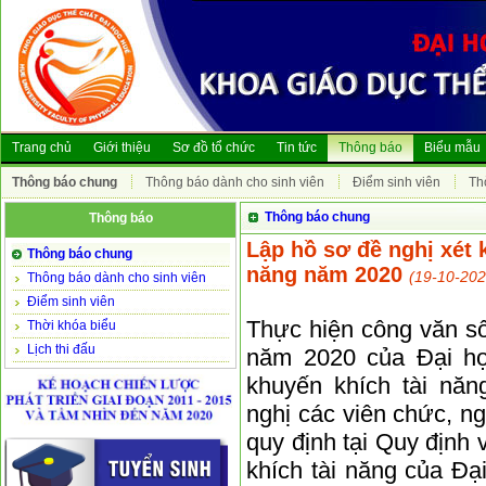
Trang chủ
Giới thiệu
Sơ đồ tổ chức
Tin tức
Thông báo
Biểu mẫu
Thông báo chung
Thông báo dành cho sinh viên
Điểm sinh viên
Th
Thông báo chung
Thông báo
Lập hồ sơ đề nghị xét 
Thông báo chung
năng năm 2020
(19-10-202
Thông báo dành cho sinh viên
Điểm sinh viên
Thực hiện công văn s
Thời khóa biểu
Lịch thi đấu
năm 2020 của Đại họ
khuyến khích tài nă
nghị các viên chức, ng
quy định tại Quy định
khích tài năng của Đạ