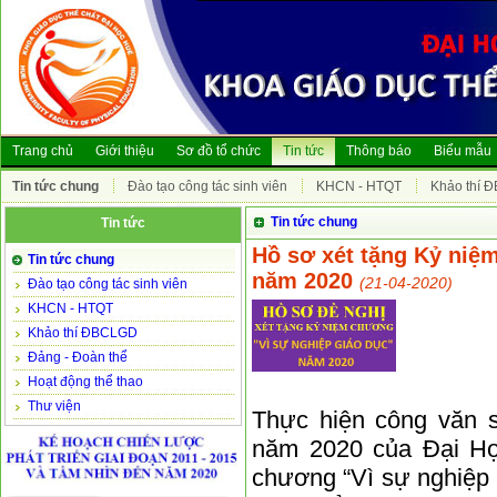
Trang chủ
Giới thiệu
Sơ đồ tổ chức
Tin tức
Thông báo
Biểu mẫu
Tin tức chung
Đào tạo công tác sinh viên
KHCN - HTQT
Khảo thí 
Tin tức chung
Tin tức
Hồ sơ xét tặng Kỷ niệ
Tin tức chung
năm 2020
(21-04-2020)
Đào tạo công tác sinh viên
KHCN - HTQT
Khảo thí ĐBCLGD
Đảng - Đoàn thể
Hoạt động thể thao
Thư viện
Thực hiện công văn 
năm 2020 của Đại Họ
chương “Vì sự nghiệp 