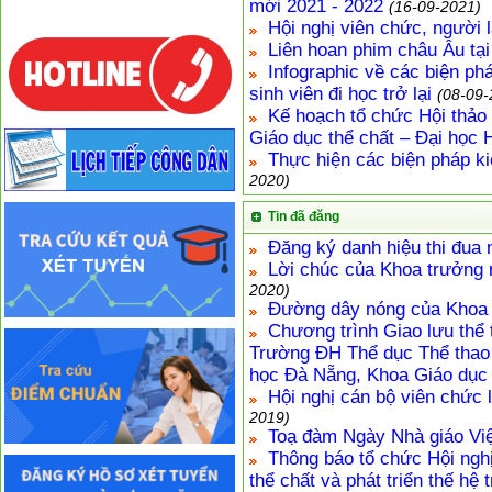
mới 2021 - 2022
(16-09-2021)
Hội nghị viên chức, người
Liên hoan phim châu Âu tạ
Infographic về các biện ph
sinh viên đi học trở lại
(08-09-
Kế hoạch tổ chức Hội thả
Giáo dục thể chất – Đại học 
Thực hiện các biện pháp k
2020)
Tin đã đăng
Đăng ký danh hiệu thi đua
Lời chúc của Khoa trưởng 
2020)
Đường dây nóng của Khoa 
Chương trình Giao lưu thể t
Trường ĐH Thể dục Thể thao 
học Đà Nẵng, Khoa Giáo dục 
Hội nghị cán bộ viên chức 
2019)
Toạ đàm Ngày Nhà giáo Vi
Thông báo tổ chức Hội nghị
thể chất và phát triển thế hệ