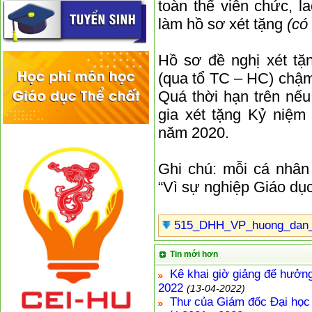
toàn thể viên chức, 
làm hồ sơ xét tặng
(có
Hồ sơ đề nghị xét t
(qua tổ TC – HC) chậ
Quá thời hạn trên nế
gia xét tặng Kỷ niệm
năm 2020.
Ghi chú: mỗi cá nhâ
“Vì sự nghiệp Giáo dục”
515_DHH_VP_huong_dan_
Tin mới hơn
Kê khai giờ giảng để hưởn
2022
(13-04-2022)
Thư của Giám đốc Đại học 