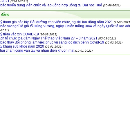
0-2021
(13-12-2021)
báo tuyển dụng viên chức và lao động hợp đồng tại Đại học Huế
(30-09-2021)
ã đăng
ý tham gia các lớp Bồi dưỡng cho viên chức, người lao động năm 2021
(21-06-2021
báo v/v nghỉ lễ giỗ tổ Hùng Vương, ngày Chiến thắng 30/4 và ngày Quốc tế lao độ
-2021)
ý tiêm vắc xin COVID-19
(10-03-2021)
ch tổ chức tọa đàm Ngày Thể thao Việt Nam 27 – 3 năm 2021
(05-03-2021)
báo thay đổi phòng làm việc phục vụ sàng lọc dịch bệnh Covid-19
(26-02-2021)
ký khám sức khỏe năm 2020
(26-01-2021)
khai chấm công vân tay và nhận diện khuôn mặt
(19-01-2021)