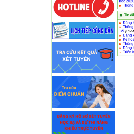
học 202
Thông 
Tin đ
Đăng k
Thông 
1/5
(15-04
Đăng k
Kế hoạ
Thông 
Đăng 
Triển 