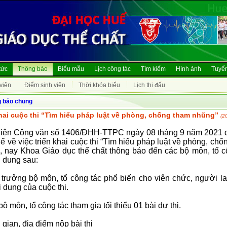
tức
Thông báo
Biểu mẫu
Lịch công tác
Tìm kiếm
Hình ảnh
Tuyển
viên
Điểm sinh viên
Thời khóa biểu
Lịch thi đấu
 báo chung
khai cuộc thi “Tìm hiểu pháp luật về phòng, chống tham nhũng”
(2
iện Công văn số 1406/ĐHH-TTPC ngày 08 tháng 9 năm 2021 
ế về việc triển khai cuộc thi “Tìm hiểu pháp luật về phòng, chố
, nay Khoa Giáo dục thể chất thông báo đến các bộ môn, tổ c
i dung sau:
 trưởng bộ môn, tổ công tác phổ biến cho viên chức, người l
i dung của cuộc thi.
bộ môn, tổ công tác tham gia tối thiểu 01 bài dự thi.
 gian, địa điểm nộp bài thi