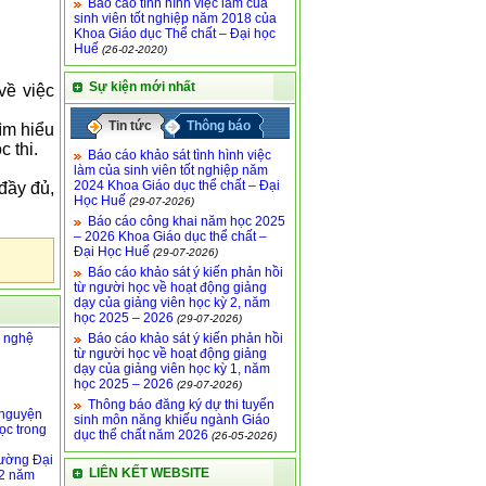
Báo cáo tình hình việc làm của
sinh viên tốt nghiệp năm 2018 của
Khoa Giáo dục Thể chất – Đại học
Huế
(26-02-2020)
Sự kiện mới nhất
về việc
Tin tức
Thông báo
ìm hiểu
 thi.
Báo cáo khảo sát tình hình việc
làm của sinh viên tốt nghiệp năm
2024 Khoa Giáo dục thể chất – Đại
đầy đủ,
Học Huế
(29-07-2026)
Báo cáo công khai năm học 2025
– 2026 Khoa Giáo dục thể chất –
Đại Học Huế
(29-07-2026)
Báo cáo khảo sát ý kiến phản hồi
từ người học về hoạt động giảng
dạy của giảng viên học kỳ 2, năm
học 2025 – 2026
(29-07-2026)
g nghệ
Báo cáo khảo sát ý kiến phản hồi
từ người học về hoạt động giảng
dạy của giảng viên học kỳ 1, năm
học 2025 – 2026
(29-07-2026)
Thông báo đăng ký dự thi tuyển
 nguyện
sinh môn năng khiếu ngành Giáo
ọc trong
dục thể chất năm 2026
(26-05-2026)
rường Đại
LIÊN KẾT WEBSITE
 2 năm