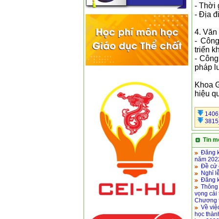
- Thời
- Địa 
4. Văn
- Công
triển k
- Công
pháp l
Khoa G
hiệu qu
1406
3815
Tin m
Đăng k
năm 202
Đề cử 
Nghỉ l
Đăng 
Thông 
vọng cải
Chương t
Về việ
học thàn