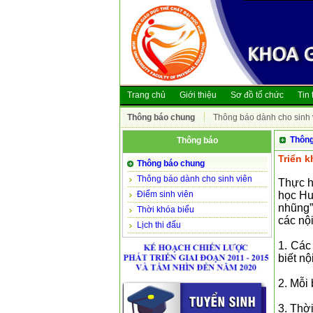
Trang chủ
Giới thiệu
Sơ đồ tổ chức
Tin 
Thông báo chung
Thông báo dành cho sinh 
Thông
Thông báo
Triển 
Thông báo chung
Thông báo dành cho sinh viên
Thực h
Điểm sinh viên
học Hu
nhũng”
Thời khóa biểu
các nộ
Lịch thi đấu
1. Các
biết nộ
2. Mỗi 
3. Thời