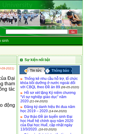
 sinh
Sự kiện nổi bật
0-09-2021)
Tin tức
Thông báo
của Đại
Thống kê nhu cầu hỗ trợ, tổ chức
khóa bồi dưỡng ở nước ngoài đối
ng tham
với CBQL theo Đề án 89
(06-05-2020)
ông tác
Hồ sơ xét tặng Kỷ niệm chương
“Vì sự nghiệp giáo dục” năm
2020
(21-04-2020)
ao động
Đăng ký danh hiệu thi đua năm
học 2019 – 2020
(14-04-2020)
Dự thảo Đề án tuyển sinh Đại
học Huế hệ chính quy năm 2020
của Đại học Huế, cập nhật ngày
13/3/2020.
(16-03-2020)