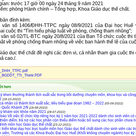
 gian: trước 17 giờ 00 ngày 24 tháng 9 năm 2021
điểm: phòng Hành chính – Tổng hợp, Khoa Giáo dục thể chất.
 bản đính kèm:
 văn số 1406/ĐHH-TTPC ngày 08/9/2021 của Đại học Huế 
hai cuộc thi “Tìm hiểu pháp luật về phòng, chống tham nhũng”;
 văn số 02/TL-BTC ngày 20/8/2021 của Ban Tổ chức cuộc thi t
uật về phòng chống tham nhũng về việc ban hành thể lệ của cuộc
iáo dục thể chất đề nghị các đơn vị, cá nhân tham gia cuộc thi 
ả cao./.
_DHH_TTPC.pdf
_BGDDT_TTr_Thele.PDF
ới hơn
ý khen thưởng thành tích xuất sắc trong bồi dưỡng chuyên môn, khoa học và côn
2
(18-10-2022)
cá nhân có thành tích xuất sắc, tiêu biểu giai đoạn 1982 – 2022
(05-09-2022)
ễ Quốc Khánh 2/9
(18-08-2022)
ký khám sức khỏe năm 2021
(28-07-2022)
báo Về việc tổ chức lớp riêng học kỳ 1 năm học 2021-2022 dành cho sinh viên có
 thiện điểm, trả nợ các học phần còn thiếu điểm hoặc bổ sung các học phần chưa h
rình môn học Giáo dục thể chất
(23-12-2021)
c triển khai dạy học trực tuyến môn học Giáo dục thể chất dành cho sinh viên các t
h viên, Trường và các Khoa thuộc Đại học Huế (Khối không chuyên ngành) học kỳ