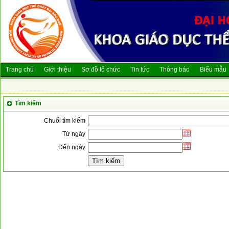
Trang chủ
Giới thiệu
Sơ đồ tổ chức
Tin tức
Thông báo
Biểu mẫu
Tìm kiếm
Chuổi tìm kiếm
Từ ngày
Đến ngày