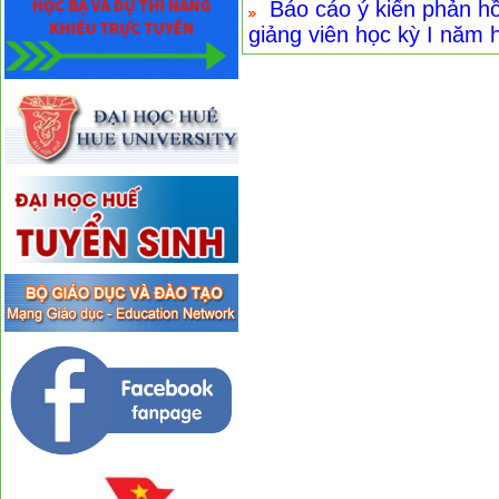
Báo cáo ý kiến phản hồ
giảng viên học kỳ I năm