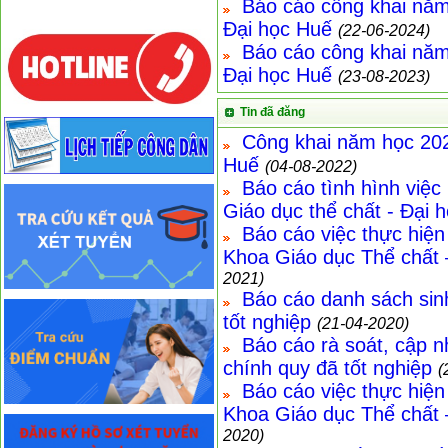
Báo cáo công khai năm
Đại học Huế
(22-06-2024)
Báo cáo công khai năm
Đại học Huế
(23-08-2023)
Tin đã đăng
Công khai năm học 202
Huế
(04-08-2022)
Báo cáo tình hình việc
Giáo dục thể chất - Đại 
Báo cáo việc thực hiện
Khoa Giáo dục Thể chất 
2021)
Báo cáo danh sách sinh
tốt nghiệp
(21-04-2020)
Báo cáo rà soát, cập n
chính quy đã tốt nghiệp
(
Báo cáo việc thực hiện
Khoa Giáo dục Thể chất 
2020)