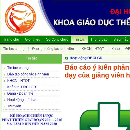
Trang chủ
Giới thiệu
Sơ đồ tổ chức
Tin tức
Thông báo
Biểu mẫu
Tin tức chung
Đào tạo công tác sinh viên
KHCN - HTQT
Khảo thí 
Hoạt động ĐBCLGD
Tin tức
Báo cáo ý kiến phản
Tin tức chung
dạy của giảng viên 
Đào tạo công tác sinh viên
KHCN - HTQT
Khảo thí ĐBCLGD
Đảng - Đoàn thể
Hoạt động thể thao
Thư viện