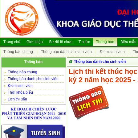
Trang chủ
Giới thiệu
Sơ đồ tổ chức
Tin tức
Thông báo
Biểu mẫu
Thông báo chung
Thông báo dành cho sinh viên
Điểm sinh viên
Th
Thông báo dành cho sinh viên
Thông báo
Lịch thi kết thúc họ
Thông báo chung
kỳ 2 năm học 2025 -
Thông báo dành cho sinh viên
Điểm sinh viên
Thời khóa biểu
Lịch thi đấu