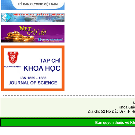
M
Khoa Giáo
Địa chỉ: 52 Hồ Đắc Di - TP H
Bản quyền thuộc về Kho