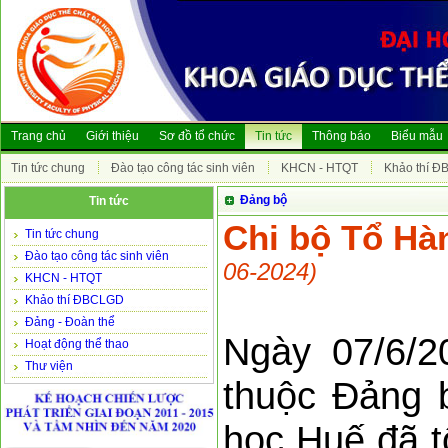
Trang chủ
Giới thiệu
Sơ đồ tổ chức
Tin tức
Thông báo
Biểu mẫu
Tin tức chung
Đào tạo công tác sinh viên
KHCN - HTQT
Khảo thí 
Đảng bộ
Tin tức
Chi bộ Tổ Hàn
Tin tức chung
Đào tạo công tác sinh viên
06-2024)
KHCN - HTQT
Khảo thí ĐBCLGD
Đảng - Đoàn thể
Ngày 07/6/2
Hoạt động thể thao
Thư viện
thuộc Đảng 
học Huế đã t