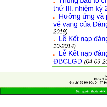
Thông báo tổ c
thứ III, nhiệm kỳ
Hưởng ứng và ph
vẻ vang của Đản
2019)
Lễ Kết nạp đản
10-2014)
Lễ Kết nạp đảng
ĐBCLGD
(04-09-2
M
Khoa Giáo
Địa chỉ: 52 Hồ Đắc Di - TP H
Bản quyền thuộc về Kho