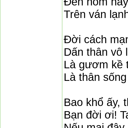
Đến hôm nay 
Trên ván lạn
Đời cách mạng
Dấn thân vô l
Là gươm kề t
Là thân sống
Bao khổ ấy, t
Bạn đời ơi! T
Nếu mai đây 