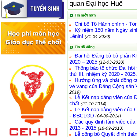
quan Đại học Huế
Tin mới hơn
Chi bộ Tổ Hành chính - Tổn
Kỷ niệm 150 năm Ngày sinh 
Lênin!
(21-04-2020)
Tin đã đăng
Đại hội Đảng bộ bộ phận Kh
2020 – 2025
(12-03-2020)
Thông báo tổ chức Đại hội
thứ III, nhiệm kỳ 2020 - 2025.
Hưởng ứng và phát động cuộ
vẻ vang của Đảng Cộng sản 
2019)
Lễ Kết nạp đảng viên của 
chất
(21-10-2014)
Lễ Kết nạp đảng viên của C
- ĐBCLGD
(04-09-2014)
Các quy định làm việc của
2013 - 2015
(18-09-2013)
Lễ công bố Quyết định thà