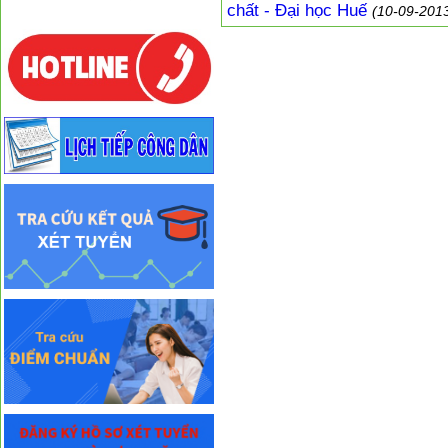
chất - Đại học Huế
(10-09-201