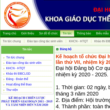
Trang chủ
Giới thiệu
Sơ đồ tổ chức
Tin tức
Thông báo
Biểu mẫu
Tin tức chung
Đào tạo công tác sinh viên
KHCN - HTQT
Khảo thí 
Đảng bộ
Tin tức
Kế hoạch tổ chức Đại 
Tin tức chung
lần thứ VII, nhiệm kỳ 2
Đào tạo công tác sinh viên
Đại hội Đảng bộ Cơ qu
KHCN - HTQT
nhiệm kỳ 2020 - 2025.
Khảo thí ĐBCLGD
Đảng - Đoàn thể
Hoạt động thể thao
1. Thời gian: 02 ngày,
Thư viện
tháng 3 năm 2020
2. Địa điểm: Hội trườn
4. Thành phần: toàn th