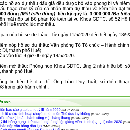
 các hồ sơ dự thầu đấu giá đều được bỏ vào phong bì và niêm 
ấu hoặc chữ ký của cá nhân tham dự thầu và kèm tiền đặt tr
.000 đồng
(Một triệu đồng)
, tiền ký quỹ là: 3.000.000
(Ba triệ
iền mặt nộp tại Bộ phận Kế toán tài vụ Khoa GDTC, số 52 Hồ 
phố Huế trước lúc mở thầu.
 gian nộp hồ sơ dự thầu: Từ ngày 11/5/2020 đến hết ngày 13/5/
điểm nộp hồ sơ dự thầu: Văn phòng Tổ Tổ chức – Hành chính
 Di, thành phố Huế)
hầu vào lúc: 9 giờ 00 ngày 14/5/2020.
điểm mở thầu: Phòng họp Khoa GDTC, tầng 2 nhà hiệu bộ, s
, thành phố Huế.
ông tin liên hệ địa chỉ: Ông Trần Duy Tuất, số điện thoại
8 trong giờ hành chính.
ới hơn
iện báo cáo giao ban quý III năm 2020
(03-07-2020)
ch tổ chức sinh hoạt chuyên môn môn Thể dục tay không
(03-07-2020)
iá mức độ hoàn thành công việc hàng tháng
(09-06-2020)
ý thi thăng hạng chức danh nghề nghiệp giảng viên chính (hạng II) năm 2020
(02-
báo nộp văn bằng đào tạo
(14-05-2020)