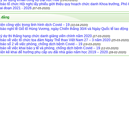
ý sử dụng email công vụ Đại học Huế
(13-05-2020)
báo tổ chức Hội nghị lấy phiếu giới thiệu quy hoạch chức danh Khoa trưởng, Phó
iai đoạn 2021 - 2026
(07-05-2020)
ã đăng
iện công việc trong tình hình dịch Covid – 19
(10-04-2020)
báo nghỉ lễ Giỗ tổ Hùng Vương, ngày Chiến thắng 30/4 và Ngày Quốc tế lao động 
ý dự thi thăng hạng chức danh giảng viên chính năm 2020
(27-03-2020)
báo về việc tổ chức tọa đàm Ngày Thể thao Việt Nam 27 – 3 năm 2020
(25-03-2020)
báo số 2 về việc phòng, chống dịch bệnh Covid – 19
(19-03-2020)
báo về việc khai báo y tế và phòng, chống dịch bệnh Covid – 19
(12-03-2020)
iện kê khai để hưởng phụ cấp ưu đãi nhà giáo năm học 2019 – 2020
(28-02-2020)