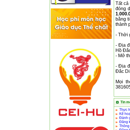
Tất cả
đóng d
1.000
bằng t
thành 
- Thời
- Địa 
Hồ Đắc
- Mở t
- Địa 
Đắc Di
Mọi th
381605
Tin m
Thực h
Kế hoạ
Đánh g
Đăng k
Thông 