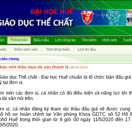
tức
Thông báo
Biểu mẫu
Lịch công tác
Tìm kiếm
Hình ảnh
Tuyển
viên
Điểm sinh viên
Thời khóa biểu
Lịch thi đấu
 báo chung
báo mời thầu mua tài sản thanh lý
(06-05-2020)
iáo dục Thể chất - Đại học Huế chuẩn bị tổ chức bán đấu giá 
ý tại đơn vị.
in mời các đơn vị, cá nhân có đủ điều kiện và năng lực tới 
 tài sản nói trên.
n vị, cá nhân đăng ký tham dự thầu đấu giá sẽ được cung
bộ hồ sơ hoàn chỉnh tại Văn phòng Khoa GDTC số 52 Hồ 
phố Huế trong thời gian từ 8 giờ 00 ngày 11/5/2020 đến 17
3/5/2020.