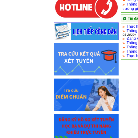
Đăng k
Thông 
trưởng g
Tin đ
Thực h
Thông 
03-2020)
Đăng k
Thông 
Thông 
Thông 
Thực h