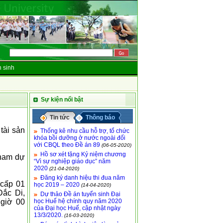
 sinh
Sự kiện nổi bật
Tin tức
Thông báo
tài sản
Thống kê nhu cầu hỗ trợ, tổ chức
khóa bồi dưỡng ở nước ngoài đối
với CBQL theo Đề án 89
(06-05-2020)
Hồ sơ xét tặng Kỷ niệm chương
tham dự
“Vì sự nghiệp giáo dục” năm
2020
(21-04-2020)
Đăng ký danh hiệu thi đua năm
 cấp 01
học 2019 – 2020
(14-04-2020)
Đắc Di,
Dự thảo Đề án tuyển sinh Đại
 giờ 00
học Huế hệ chính quy năm 2020
của Đại học Huế, cập nhật ngày
13/3/2020.
(16-03-2020)