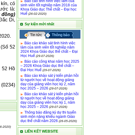
Báo cáo tình hình việc làm của
kín, có
sinh viên tốt nghiệp năm 2018 của
ước là:
Khoa Giáo dục Thể chất – Đại học
Huế
u đồng)
(26-02-2020)
Đắc Di,
Sự kiện mới nhất
Tin tức
Thông báo
2020.
Báo cáo khảo sát tình hình việc
 (Số 52
làm của sinh viên tốt nghiệp năm
2024 Khoa Giáo dục thể chất – Đại
Học Huế
(29-07-2026)
Báo cáo công khai năm học 2025
– 2026 Khoa Giáo dục thể chất –
ố 52 Hồ
Đại Học Huế
(29-07-2026)
Báo cáo khảo sát ý kiến phản hồi
từ người học về hoạt động giảng
dạy của giảng viên học kỳ 2, năm
 (0234)
học 2025 – 2026
(29-07-2026)
Báo cáo khảo sát ý kiến phản hồi
từ người học về hoạt động giảng
dạy của giảng viên học kỳ 1, năm
học 2025 – 2026
(29-07-2026)
Thông báo đăng ký dự thi tuyển
sinh môn năng khiếu ngành Giáo
dục thể chất năm 2026
(26-05-2026)
06-2020)
LIÊN KẾT WEBSITE