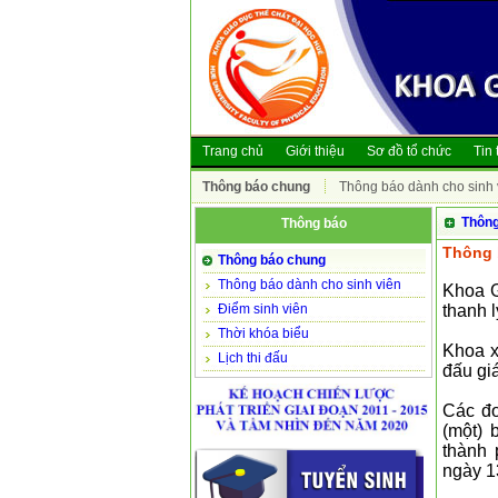
Trang chủ
Giới thiệu
Sơ đồ tổ chức
Tin 
Thông báo chung
Thông báo dành cho sinh 
Thông
Thông báo
Thông 
Thông báo chung
Thông báo dành cho sinh viên
Khoa G
Điểm sinh viên
thanh l
Thời khóa biểu
Khoa x
Lịch thi đấu
đấu giá
Các đơ
(một) 
thành 
ngày 1