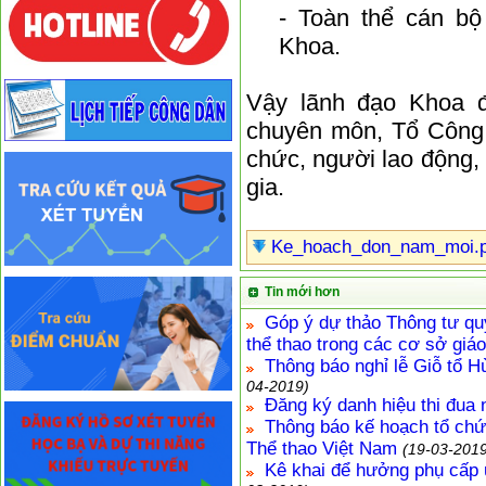
- Toàn thể cán bộ
Khoa.
Vậy lãnh đạo Khoa 
chuyên môn, Tổ Công 
chức, người lao động,
gia.
Ke_hoach_don_nam_moi.p
Tin mới hơn
Góp ý dự thảo Thông tư qu
thể thao trong các cơ sở giá
Thông báo nghỉ lễ Giỗ tổ 
04-2019)
Đăng ký danh hiệu thi đua
Thông báo kế hoạch tổ chứ
Thể thao Việt Nam
(19-03-2019
Kê khai để hưởng phụ cấp 