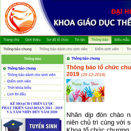
Trang chủ
Giới thiệu
Sơ đồ tổ chức
Tin tức
Thông báo
Biểu mẫu
Thông báo chung
Thông báo dành cho sinh viên
Điểm sinh viên
Th
Thông báo chung
Thông báo
Thông báo tổ chức ch
Thông báo chung
2019
(28-12-2018)
Thông báo dành cho sinh viên
Điểm sinh viên
Thời khóa biểu
Lịch thi đấu
Nhân dịp đón chào 
niên chủ trì cùng với
Khoa tổ chức chương t