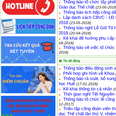
Thông báo tổ chức lấy phiế
Giáo dục Thể chất
(23-05-2018
Thông báo lịch tiếp công d
Lập danh sách CBVC - LĐ l
2018
(23-05-2018)
Thông báo nghỉ Lễ Giổ Tổ 
2018
(20-04-2018)
Kê khai để hưởng phụ cấp 
04-2018)
Thông báo về việc tổ chức
2018)
Tin đã đăng
Thông báo điều động sinh v
Phối hợp ghi hình về Khoa
Thông báo rà soát, bổ sun
học Huế
(17-01-2018)
Kê khai thông tin cá nhân
(
Thời gian nghỉ Tết Nguyên
Thông báo tổ chức lễ công 
12-2017)
Triệu tập công đoàn viên 
dục Thể chất lần thứ V, nhiệ