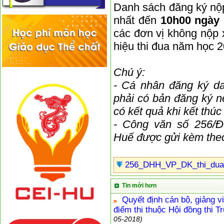
Danh sách đăng ký nộ
nhất đến
10h00 ngày 
các đơn vị không nộp
hiệu thi đua năm học 2
Chú ý:
- Cá nhân đăng ký da
phải có bản đăng ký nê
có kết quả khi kết thú
-
Công văn số 256/Đ
Huế được gửi kèm the
256_DHH_VP_DK_thi_dua
Tin mới hơn
Quyết định cán bộ, giảng vi
điểm thi thuộc Hội đồng thi 
05-2018)