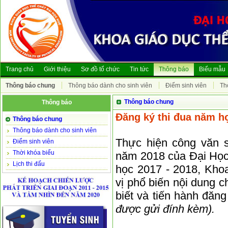
Trang chủ
Giới thiệu
Sơ đồ tổ chức
Tin tức
Thông báo
Biểu mẫu
Thông báo chung
Thông báo dành cho sinh viên
Điểm sinh viên
Th
Thông báo chung
Thông báo
Đăng ký thi đua năm h
Thông báo chung
Thông báo dành cho sinh viên
Thực hiện công văn 
Điểm sinh viên
Thời khóa biểu
năm 2018 của Đại Học
Lịch thi đấu
học 2017 - 2018, Kho
vị phổ biến nội dung c
biết và tiến hành đăn
được gửi đính kèm).