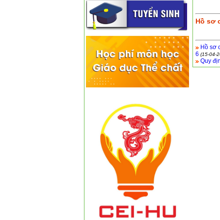
Hồ sơ c
Hồ sơ c
6
(15-04-2
Quy địn