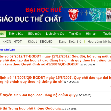
tức
Thông báo
Biểu mẫu
Lịch công tác
Tìm kiếm
Hình ảnh
Tuyển
KHCN - HTQT
Khảo thí ĐBCLGD
Đảng - Đoàn thể
Hoạt động thể th
ứu văn bản
tư số 57/2012/TT-BGDĐT ngày 27/12/2012: Sửa đổi, bổ sung một 
 chế đào tạo đại học và cao đẳng hệ chính quy theo hệ thống tí
nh kèm theo Quyết định số 43/2007/QĐ-BGDĐT
(17-09-2015)
định số 43/2007/QĐ-BGDĐT ngày 15/8/2007: Quy chế đào tạo đại 
g hệ chính quy theo hệ thống tín chỉ
(17-09-2015)
ế tuyển sinh đại học, cao đẳng hệ chính quy
(12-03-2015)
ế thi Trung học phổ thông Quốc gia.
(12-03-2015)