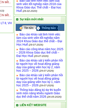
Báo cáo tình hình việc làm của
Chi tiết...
sinh viên tốt nghiệp năm 2018 của
Khoa Giáo dục Thể chất – Đại học
Huế
013)
(26-02-2020)
Chi tiết...
Sự kiện mới nhất
, LT 8, VH
Tin tức
Thông báo
Báo cáo khảo sát tình hình việc
làm của sinh viên tốt nghiệp năm
2024 Khoa Giáo dục thể chất – Đại
Học Huế
(29-07-2026)
Báo cáo công khai năm học 2025
– 2026 Khoa Giáo dục thể chất –
Đại Học Huế
(29-07-2026)
Báo cáo khảo sát ý kiến phản hồi
từ người học về hoạt động giảng
dạy của giảng viên học kỳ 2, năm
học 2025 – 2026
(29-07-2026)
Báo cáo khảo sát ý kiến phản hồi
từ người học về hoạt động giảng
dạy của giảng viên học kỳ 1, năm
học 2025 – 2026
(29-07-2026)
Thông báo đăng ký dự thi tuyển
sinh môn năng khiếu ngành Giáo
dục thể chất năm 2026
(26-05-2026)
LIÊN KẾT WEBSITE