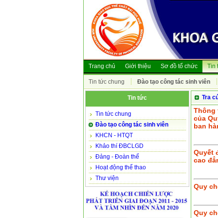
Trang chủ
Giới thiệu
Sơ đồ tổ chức
Tin 
Tin tức chung
Đào tạo công tác sinh viên
Tra c
Tin tức
Thông 
Tin tức chung
của Quy
Đào tạo công tác sinh viên
ban hà
KHCN - HTQT
Khảo thí ĐBCLGD
Quyết 
Đảng - Đoàn thể
cao đẳn
Hoạt động thể thao
Thư viện
Quy ch
Quy ch