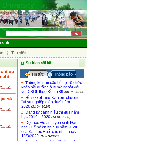
 sinh
ao
Thư viện
Sự kiện nổi bật
số điều
Tin tức
Thông báo
n chỉ
Thống kê nhu cầu hỗ trợ, tổ chức
khóa bồi dưỡng ở nước ngoài đối
Chi tiết...
với CBQL theo Đề án 89
(06-05-2020)
Hồ sơ xét tặng Kỷ niệm chương
học và
“Vì sự nghiệp giáo dục” năm
2020
(21-04-2020)
Chi tiết...
Đăng ký danh hiệu thi đua năm
học 2019 – 2020
(14-04-2020)
Dự thảo Đề án tuyển sinh Đại
Chi tiết...
học Huế hệ chính quy năm 2020
của Đại học Huế, cập nhật ngày
13/3/2020.
(16-03-2020)