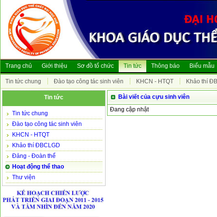
Trang chủ
Giới thiệu
Sơ đồ tổ chức
Tin tức
Thông báo
Biểu mẫu
Tin tức chung
Đào tạo công tác sinh viên
KHCN - HTQT
Khảo thí 
Bài viết của cựu sinh viên
Tin tức
Đang cập nhật
Tin tức chung
Đào tạo công tác sinh viên
KHCN - HTQT
Khảo thí ĐBCLGD
Đảng - Đoàn thể
Hoạt động thể thao
Thư viện