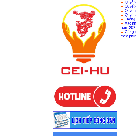
Quyết 
Quyết 
Quyết 
Quyết 
Thông 
Xác nh
năm 202
Công b
theo phư