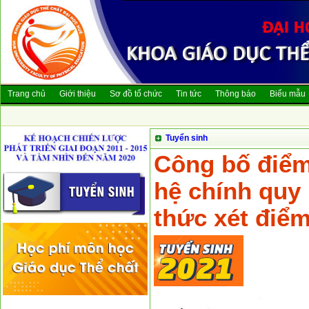
Trang chủ
Giới thiệu
Sơ đồ tổ chức
Tin tức
Thông báo
Biểu mẫu
Tuyển sinh
Công bố điểm 
hệ chính quy
thức xét điể