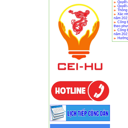
Quyết 
Quyết 
Thông 
Xác nh
năm 202
Công b
theo phư
Công b
năm 202
Hướng 