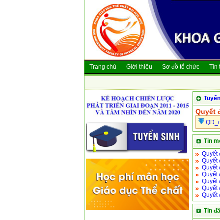
Trang chủ
Giới thiệu
Sơ đồ tổ chức
Tin 
Tuyển
Quyết đ
QD_ch
Tin m
Quyết 
Quyết 
Quyết 
Quyết 
Quyết 
Quyết 
Quyết 
Tin đ