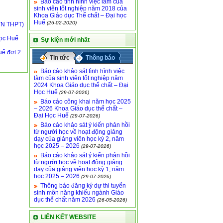
Báo cáo tình hình việc làm của
sinh viên tốt nghiệp năm 2018 của
Khoa Giáo dục Thể chất – Đại học
Huế
(26-02-2020)
(TN THPT)
học Huế
Sự kiện mới nhất
uế đợt 2
Tin tức
Thông báo
Báo cáo khảo sát tình hình việc
làm của sinh viên tốt nghiệp năm
2024 Khoa Giáo dục thể chất – Đại
Học Huế
(29-07-2026)
Báo cáo công khai năm học 2025
– 2026 Khoa Giáo dục thể chất –
Đại Học Huế
(29-07-2026)
Báo cáo khảo sát ý kiến phản hồi
từ người học về hoạt động giảng
dạy của giảng viên học kỳ 2, năm
học 2025 – 2026
(29-07-2026)
Báo cáo khảo sát ý kiến phản hồi
từ người học về hoạt động giảng
dạy của giảng viên học kỳ 1, năm
học 2025 – 2026
(29-07-2026)
Thông báo đăng ký dự thi tuyển
sinh môn năng khiếu ngành Giáo
dục thể chất năm 2026
(26-05-2026)
LIÊN KẾT WEBSITE