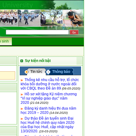
 sinh
Sự kiện nổi bật
Tin tức
Thông báo
Thống kê nhu cầu hỗ trợ, tổ chức
khóa bồi dưỡng ở nước ngoài đối
với CBQL theo Đề án 89
(06-05-2020)
Hồ sơ xét tặng Kỷ niệm chương
“Vì sự nghiệp giáo dục” năm
2020
(21-04-2020)
Đăng ký danh hiệu thi đua năm
học 2019 – 2020
(14-04-2020)
Dự thảo Đề án tuyển sinh Đại
học Huế hệ chính quy năm 2020
của Đại học Huế, cập nhật ngày
13/3/2020.
(16-03-2020)