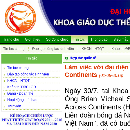
Trang chủ
Giới thiệu
Sơ đồ tổ chức
Tin tức
Thông báo
Biểu mẫu
Tin tức chung
Đào tạo công tác sinh viên
KHCN - HTQT
Khảo thí 
Hợp tác quốc tế
Tin tức
Làm việc với đại diệ
Tin tức chung
Continents
Đào tạo công tác sinh viên
(01-08-2018)
KHCN - HTQT
Khảo thí ĐBCLGD
Ngày 30/7, tại Khoa
Đảng - Đoàn thể
Ông Brian Micheal S
Hoạt động thể thao
Across Continents (H
Thư viện
Liên đoàn bóng đá N
Việt Nam", đã có buổ