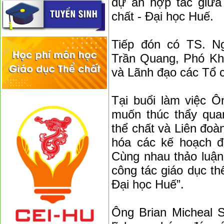
dự án hợp tác giữa
chất - Đại học Huế.
Tiếp đón có TS. N
Trần Quang, Phó Kh
và Lãnh đạo các Tổ 
Tại buổi làm việc Ô
muốn thúc thẩy qua
thể chất và Liên đoà
hóa các kế hoạch đ
Cùng nhau thảo luận
công tác giáo dục th
Đại học Huế”.
Ông Brian Micheal S