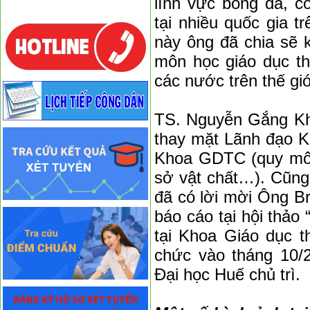
lĩnh vực bóng đá, c
tại nhiều quốc gia t
này ông đã chia sẽ 
môn học giáo dục th
các nước trên thế giớ
TS. Nguyễn Gắng Kh
thay mặt Lãnh đạo K
Khoa GDTC (quy mô đ
sở vật chất…). Cũng 
đã có lời mời Ông B
báo cáo tại hội thảo 
tại Khoa Giáo dục t
chức vào tháng 10/
Đại học Huế chủ trì.