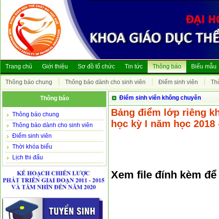
Trang chủ
Giới thiệu
Sơ đồ tổ chức
Tin tức
Thông báo
Biểu mẫu
Thông báo chung
Thông báo dành cho sinh viên
Điểm sinh viên
Th
Điểm sinh viên không chuyên
Thông báo
Bảng điểm lớp riêng kh
Thông báo chung
học kỳ I năm học 2018
Thông báo dành cho sinh viên
Điểm sinh viên
Thời khóa biểu
Lịch thi đấu
Xem file đính kèm để b