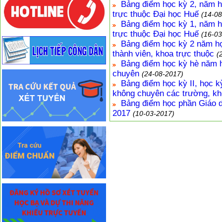
Bảng điểm học kỳ 2, năm h
trực thuộc Đại học Huế
(14-08
Bảng điểm học kỳ 1, năm h
trực thuộc Đại học Huế
(16-03
Bảng điểm học kỳ 2 năm họ
thành viên, khoa trực thuộc
(
Bảng điểm học kỳ hè năm h
chuyên
(24-08-2017)
Bảng điểm học kỳ II, học k
không chuyên các trường, kh
Bảng điểm học phần Giáo d
2017
(10-03-2017)