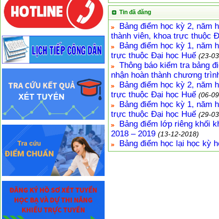
Tin đã đăng
Bảng điểm học kỳ 2, năm h
thành viên, khoa trực thuộc 
Bảng điểm học kỳ 1, năm h
trực thuộc Đại học Huế
(23-03
Thông báo kiểm tra bảng đi
nhận hoàn thành chương trìn
Bảng điểm học kỳ 2, năm h
trực thuộc Đại học Huế
(06-09
Bảng điểm học kỳ 1, năm h
trực thuộc Đại học Huế
(29-03
Bảng điểm lớp riêng khối k
2018 – 2019
(13-12-2018)
Bảng điểm học lại học kỳ 