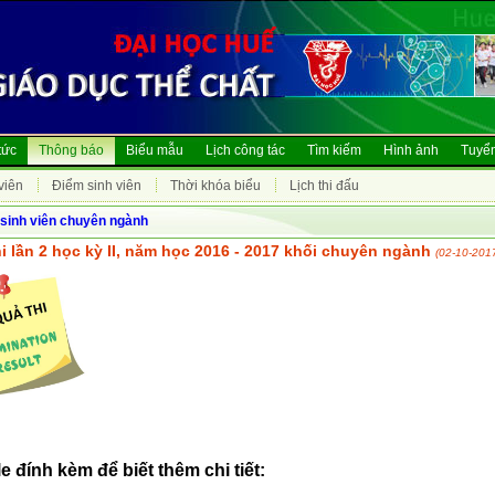
tức
Thông báo
Biểu mẫu
Lịch công tác
Tìm kiếm
Hình ảnh
Tuyển
viên
Điểm sinh viên
Thời khóa biểu
Lịch thi đấu
sinh viên chuyên ngành
i lần 2 học kỳ II, năm học 2016 - 2017 khối chuyên ngành
(02-10-201
le đính kèm để biết thêm chi tiết: