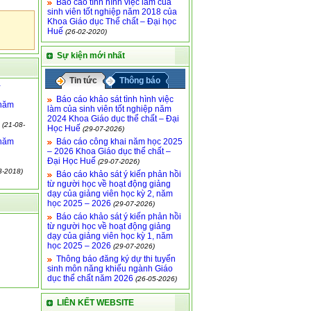
Báo cáo tình hình việc làm của
sinh viên tốt nghiệp năm 2018 của
Khoa Giáo dục Thể chất – Đại học
Huế
(26-02-2020)
Sự kiện mới nhất
Tin tức
Thông báo
-
Báo cáo khảo sát tình hình việc
 năm
làm của sinh viên tốt nghiệp năm
2024 Khoa Giáo dục thể chất – Đại
(21-08-
Học Huế
(29-07-2026)
 năm
Báo cáo công khai năm học 2025
– 2026 Khoa Giáo dục thể chất –
Đại Học Huế
(29-07-2026)
3-2018)
Báo cáo khảo sát ý kiến phản hồi
từ người học về hoạt động giảng
dạy của giảng viên học kỳ 2, năm
học 2025 – 2026
(29-07-2026)
Báo cáo khảo sát ý kiến phản hồi
từ người học về hoạt động giảng
dạy của giảng viên học kỳ 1, năm
học 2025 – 2026
(29-07-2026)
Thông báo đăng ký dự thi tuyển
sinh môn năng khiếu ngành Giáo
dục thể chất năm 2026
(26-05-2026)
LIÊN KẾT WEBSITE