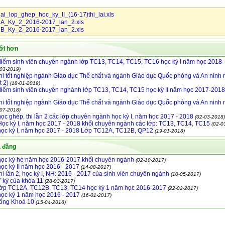
ai_lop_ghep_hoc_ky_II_(16-17)thi_lai.xls
A_Ky_2_2016-2017_lan_2.xls
B_Ky_2_2016-2017_lan_2.xls
ới hơn
iểm sinh viên chuyên ngành lớp TC13, TC14, TC15, TC16 học kỳ I năm học 2018 
-03-2019)
hi tốt nghiệp ngành Giáo dục Thể chất và ngành Giáo dục Quốc phòng và An ninh
t 2)
(18-01-2019)
iểm sinh viên chuyên nghành lớp TC13, TC14, TC15 học kỳ II năm học 2017-2018
hi tốt nghiệp ngành Giáo dục Thể chất và ngành Giáo dục Quốc phòng và An ninh
-07-2018)
ọc ghép, thi lần 2 các lớp chuyên ngành học kỳ I, năm học 2017 - 2018
(02-03-2018)
ọc kỳ I, năm học 2017 - 2018 khối chuyên ngành các lớp: TC13, TC14, TC15
(02-0
ọc kỳ I, năm học 2017 - 2018 Lớp TC12A, TC12B, QP12
(19-01-2018)
ã đăng
ọc kỳ hè năm học 2016-2017 khối chuyên ngành
(02-10-2017)
ọc kỳ II năm học 2016 - 2017
(14-08-2017)
hi lần 2, học kỳ I, NH: 2016 - 2017 của sinh viên chuyên ngành
(10-05-2017)
 kỳ của khóa 11
(28-03-2017)
ớp TC12A, TC12B, TC13, TC14 học kỳ 1 năm học 2016-2017
(22-02-2017)
ọc kỳ 1 năm học 2016 - 2017
(16-01-2017)
tổng Khoá 10
(15-04-2016)