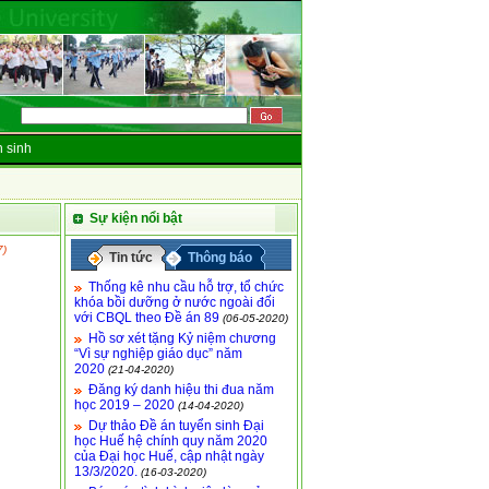
 sinh
Sự kiện nổi bật
7)
Tin tức
Thông báo
Thống kê nhu cầu hỗ trợ, tổ chức
khóa bồi dưỡng ở nước ngoài đối
với CBQL theo Đề án 89
(06-05-2020)
Hồ sơ xét tặng Kỷ niệm chương
“Vì sự nghiệp giáo dục” năm
2020
(21-04-2020)
Đăng ký danh hiệu thi đua năm
học 2019 – 2020
(14-04-2020)
Dự thảo Đề án tuyển sinh Đại
học Huế hệ chính quy năm 2020
của Đại học Huế, cập nhật ngày
13/3/2020.
(16-03-2020)