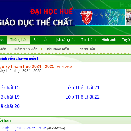
tức
Thông báo
Biểu mẫu
Lịch công tác
Tìm kiếm
Hình ảnh
Tuyển
viên
Điểm sinh viên
Thời khóa biểu
Lịch thi đấu
sinh viên chuyên ngành
ọc kỳ I năm học 2024 - 2025
(19-03-2025)
 kỳ I năm học 2024 - 2025
ể chất 15
L
ớp Thể chất 21
ể chất 19
Lớp Thể chất 22
ể chất 20
ới hơn
ọc kỳ 1 năm học 2025 - 2026
(06-04-2026)