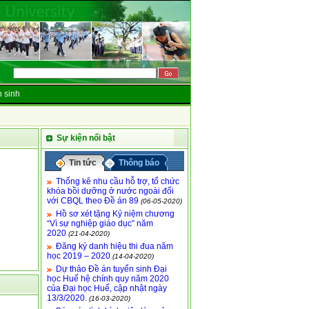
 sinh
Sự kiện nổi bật
Tin tức
Thông báo
Thống kê nhu cầu hỗ trợ, tổ chức
khóa bồi dưỡng ở nước ngoài đối
với CBQL theo Đề án 89
(06-05-2020)
Hồ sơ xét tặng Kỷ niệm chương
“Vì sự nghiệp giáo dục” năm
2020
(21-04-2020)
Đăng ký danh hiệu thi đua năm
học 2019 – 2020
(14-04-2020)
Dự thảo Đề án tuyển sinh Đại
học Huế hệ chính quy năm 2020
của Đại học Huế, cập nhật ngày
13/3/2020.
(16-03-2020)