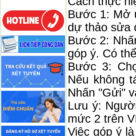
Cách thực hi
Bước 1: Mở 
dự thảo sửa 
Bước 2: Nhấn
góp ý. Có thể
Bước 3: Chọ
Nếu không tá
Nhấn "Gửi" v
Lưu ý: Người
mức 2 trên V
Việc góp ý là