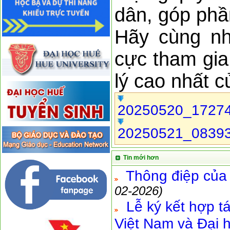
dân, góp phầ
Hãy cùng nh
cực tham gia
lý cao nhất c
20250520_1727
20250521_08393
Tin mới hơn
Thông điệp của
02-2026)
Lễ ký kết hợp t
Việt Nam và Đại 