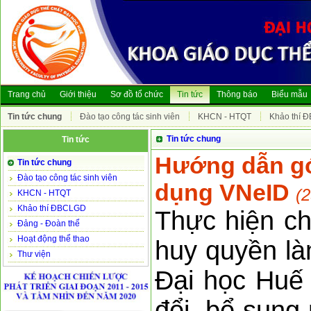
Trang chủ
Giới thiệu
Sơ đồ tổ chức
Tin tức
Thông báo
Biểu mẫu
Tin tức chung
Đào tạo công tác sinh viên
KHCN - HTQT
Khảo thí 
Tin tức chung
Tin tức
Hướng dẫn gó
Tin tức chung
Đào tạo công tác sinh viên
dụng VNeID
(
KHCN - HTQT
Khảo thí ĐBCLGD
Thực hiện c
Đảng - Đoàn thể
Hoạt động thể thao
huy quyền là
Thư viện
Đại học Huế 
đổi, bổ sung