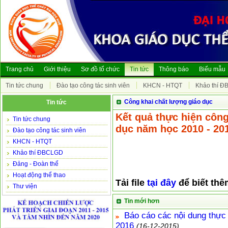
Trang chủ
Giới thiệu
Sơ đồ tổ chức
Tin tức
Thông báo
Biểu mẫu
Tin tức chung
Đào tạo công tác sinh viên
KHCN - HTQT
Khảo thí 
Công khai chất lượng giáo dục
Tin tức
Kết quả thực hiện công
Tin tức chung
dục năm học 2010 - 20
Đào tạo công tác sinh viên
KHCN - HTQT
Khảo thí ĐBCLGD
Đảng - Đoàn thể
Hoạt động thể thao
Tải file
tại đây
để biết thêm
Thư viện
Tin mới hơn
Báo cáo các nội dung thực
2016
(16-12-2015)