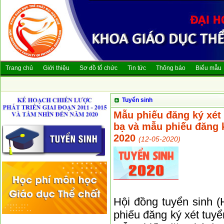
Trang chủ
Giới thiệu
Sơ đồ tổ chức
Tin tức
Thông báo
Biểu mẫu
Tuyển sinh
Mẫu phiếu đăng ký xét
bạ và mẫu phiếu đăng 
2020
(12-05-2020)
Hội đồng tuyển sinh 
phiếu đăng ký xét tuy