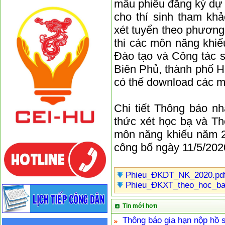
mẫu phiếu đăng ký dự
cho thí sinh tham kh
xét tuyển theo phương
thi các môn năng khiế
Đào tạo và Công tác s
Biên Phủ, thành phố 
có thể download các mẫ
Chi tiết Thông báo n
thức xét học bạ và T
môn năng khiếu năm 
công bố ngày 11/5/202
Phieu_ĐKDT_NK_2020.pd
Phieu_ĐKXT_theo_hoc_ba
Tin mới hơn
Thông báo gia hạn nộp hồ 