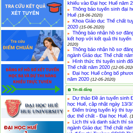
khiếu vào Đại học Huế năm 
Thông báo tuyển sinh đại 
Huế
(18-06-2020)
Khoa Giáo dục Thể chất tuy
2020
(15-06-2020)
Thông báo nhận hồ sơ đăng
kết hợp với kết quả thi tuyể
2020)
Thông báo nhận hồ sơ đăng
ngành Giáo dục Thể chất nă
Hình thức thi tuyển sinh đ
Thể chất năm 2020
(12-05-202
Đại học Huế công bố phươn
năm 2020
(12-05-2020)
Tin đã đăng
Dự thảo Đề án tuyển sinh 
học Huế, cập nhật ngày 13/3/
Điểm trúng tuyển kỳ thi tu
dục thể chất - Đại học Huế.
(
Lịch thi và danh sách thí si
ngành Giáo dục Thể chất năm