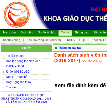
Trang chủ
Giới thiệu
Sơ đồ tổ chức
Tin tức
Thông báo
Biểu mẫu
Tin tức chung
Đào tạo công tác sinh viên
KHCN - HTQT
Khảo thí 
Thông tin đào tạo
Tin tức
Danh sách sinh viên th
Tin tức chung
(2016-2017)
(27-02-2017)
Đào tạo công tác sinh viên
KHCN - HTQT
Khảo thí ĐBCLGD
Đảng - Đoàn thể
Hoạt động thể thao
Xem file đính kèm để b
Thư viện