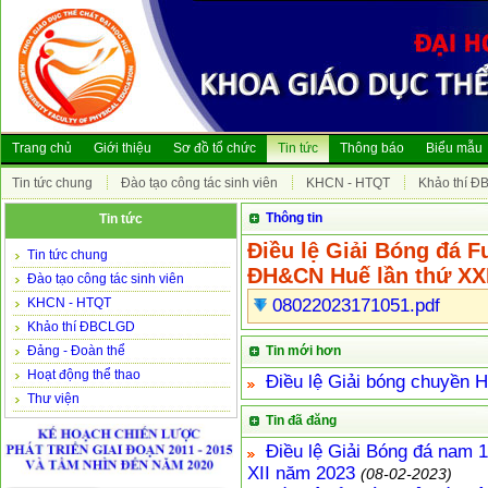
Trang chủ
Giới thiệu
Sơ đồ tổ chức
Tin tức
Thông báo
Biểu mẫu
Tin tức chung
Đào tạo công tác sinh viên
KHCN - HTQT
Khảo thí 
Thông tin
Tin tức
Điều lệ Giải Bóng đá F
Tin tức chung
ĐH&CN Huế lần thứ XX
Đào tạo công tác sinh viên
KHCN - HTQT
08022023171051.pdf
Khảo thí ĐBCLGD
Đảng - Đoàn thể
Tin mới hơn
Hoạt động thể thao
Điều lệ Giải bóng chuyền
Thư viện
Tin đã đăng
Điều lệ Giải Bóng đá nam 
XII năm 2023
(08-02-2023)