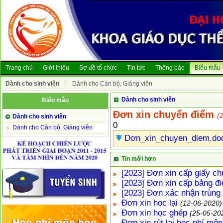
Trang chủ
Giới thiệu
Sơ đồ tổ chức
Tin tức
Thông báo
Biểu mẫu
Dành cho sinh viên
Dành cho Cán bộ, Giảng viên
Dành cho sinh viên
Biểu mẫu
Đơn xin chuyển điểm
(
Dành cho sinh viên
0
Dành cho Cán bộ, Giảng viên
Dơn_xin_chuyen_diem.do
Tin mới hơn
[2023] Đơn xin cấp giấy 
[2023] Đơn xin cấp bảng đ
[2023] Đơn xác nhận trùng l
Đơn xin học lại
(12-06-2020)
Đơn xin học ghép
(25-05-20
Đơn xin rút lại học phí mô