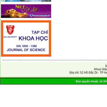
M
Khoa Giáo
Địa chỉ: 52 Hồ Đắc Di - TP H
Bản quyền thuộc về Kho