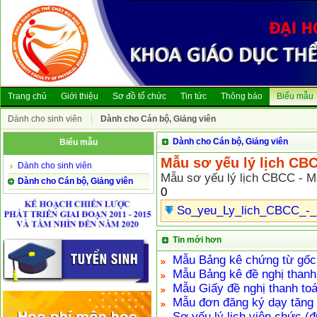
Trang chủ
Giới thiệu
Sơ đồ tổ chức
Tin tức
Thông báo
Biểu mẫu
Dành cho sinh viên
Dành cho Cán bộ, Giảng viên
Dành cho Cán bộ, Giảng viên
Biểu mẫu
Mẫu sơ yếu lý lịch CB
Dành cho sinh viên
Mẫu sơ yếu lý lịch CBCC - 
Dành cho Cán bộ, Giảng viên
0
So_yeu_Ly_lich_CBCC_-_
Tin mới hơn
Mẫu Bảng kê chứng từ gốc 
Mẫu Bảng kê đề nghị thanh
Mẫu Giấy đề nghị thanh to
Mẫu đơn đăng ký dạy tăng t
Sơ yếu lý lịch viên chức (