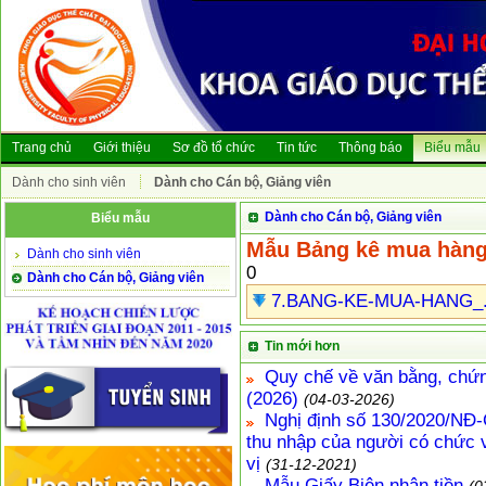
Trang chủ
Giới thiệu
Sơ đồ tổ chức
Tin tức
Thông báo
Biểu mẫu
Dành cho sinh viên
Dành cho Cán bộ, Giảng viên
Dành cho Cán bộ, Giảng viên
Biểu mẫu
Mẫu Bảng kê mua hàn
Dành cho sinh viên
0
Dành cho Cán bộ, Giảng viên
7.BANG-KE-MUA-HANG_.
Tin mới hơn
Quy chế về văn bằng, chứn
(2026)
(04-03-2026)
Nghị định số 130/2020/NĐ-C
thu nhập của người có chức v
vị
(31-12-2021)
Mẫu Giấy Biên nhận tiền